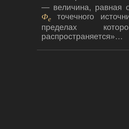
— величина, равная 
Ф
точечного источн
e
пределах кото
распространяется»…