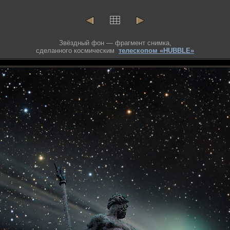
Звёздный фон — фрагмент снимка,
сделанного космическим
телескопом «HUBBLE»