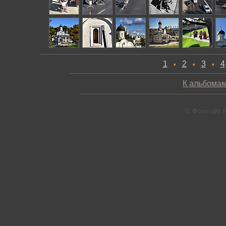
1
2
3
4
•
•
•
К альбомам
© Фотосайт 