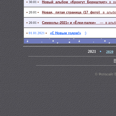
•
30.01
•
Новый альбом «Кронгут Борнштедт»
в ра
•
20.01
•
Новая, пятая страница (17 фото)
в альбом
•
20.01
•
Символы–2021» и «Ёлки-палки»
— в альбом
•
01.01.2021
•
«С Новым годом!»
:)
•
2021
2020
В
© Фотосайт 