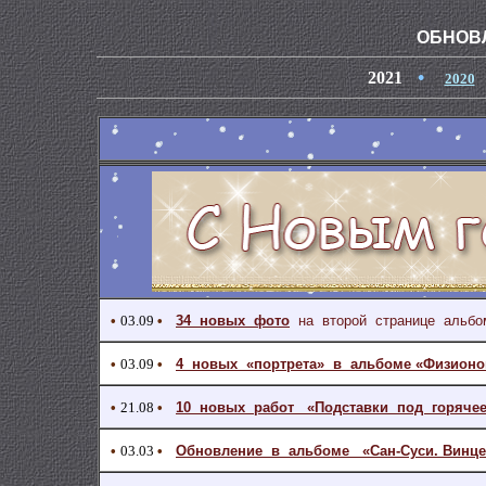
ОБНОВЛ
•
2021
2020
•
03.09
•
34 новых фото
на второй странице альбо
•
03.09
•
4 новых «портрета» в альбоме «Физионо
•
21.08
•
10 новых работ «Подставки под горяче
•
03.03
•
Обновление в альбоме «Cан-Суси. Винцер