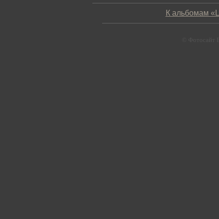
К альбомам «Ц
© Фотосайт 