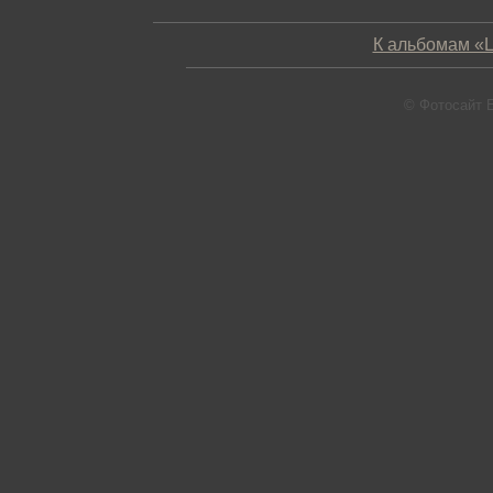
К альбомам «Ц
© Фотосайт 