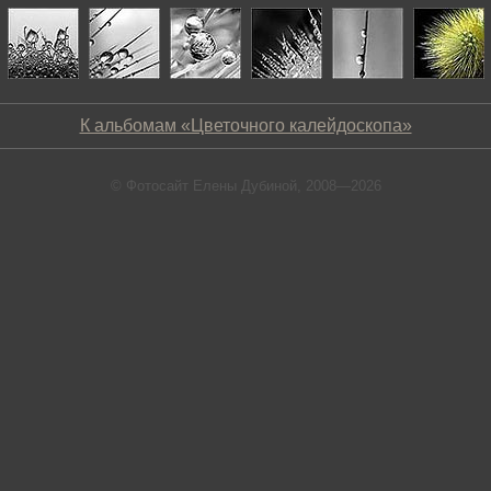
К альбомам «Цветочного калейдоскопа»
© Фотосайт Елены Дубиной, 2008—2026